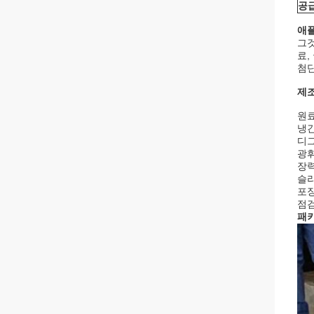
공
애플
그것
료,
첨단
제조
원
냉간
디
광
장력
슬
포
점
패키