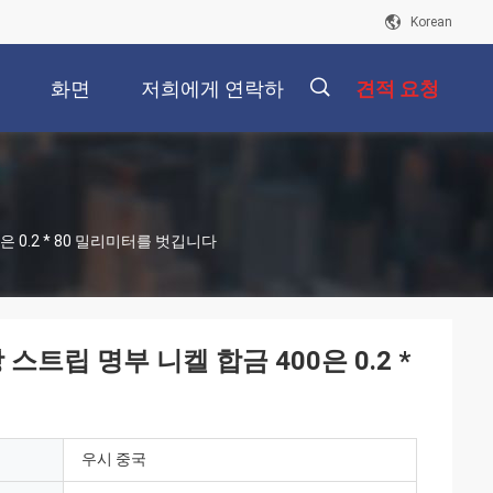
Korean
개
화면
저희에게 연락하
견적 요청
십시오
描
0은 0.2 * 80 밀리미터를 벗깁니다
述
강 스트립 명부 니켈 합금 400은 0.2 *
우시 중국