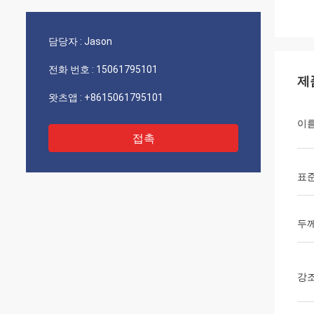
담당자 :
Jason
전화 번호 :
15061795101
제
왓츠앱 :
+8615061795101
이
접촉
표
두
강