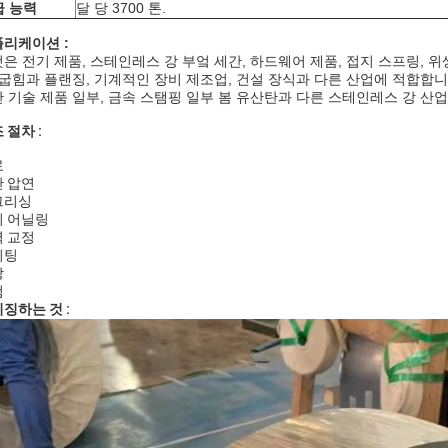
급 능력
달 당 3700 톤.
리케이션 :
은 전기 제품, 스테인레스 강 부엌 세간, 하드웨어 제품, 접지 스프링, 위생
 굽힘과 플랜징, 기계적인 장비 제조업, 건설 장식과 다른 산업에 적합합니
 기술 제품 일부, 금속 스탬핑 일부 봄 유산탄과 다른 스테인레스 강 산
 절차 :
료
 압연
그리싱
휘 어닐링
 교정
리팅
장
검
징하는 것 :