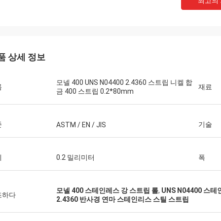
최고의
품 상세 정보
모넬 400 UNS N04400 2.4360 스트립 니켈 합
름
재료
금 400 스트립 0.2*80mm
준
기술
ASTM / EN / JIS
께
0.2 밀리미터
폭
모넬 400 스테인레스 강 스트립 롤
,
UNS N04400 스
조하다
2.4360 반사경 연마 스테인리스 스틸 스트립