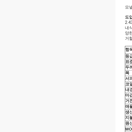
모넬
도
2.
내식
양한
거할
항
등
표
두
폭
서
코
내
마
거
애
생산
지
원
MO