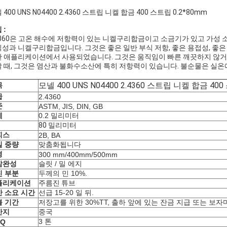
 400 UNS N04400 2.4360 스트립 니켈 합금 400 스트립 0.2*80mm
입
:
4360은 고온 해수에 저항력이 있는 니켈구리합금이고 소금기가 있고 가성
성과 니켈구리합금입니다. 그것은 좋은 일반 부식 저항, 좋은 용접성, 좋은
 애플리케이션에서 사용되었습니다. 그것은 움직임이 빠른 깨끗하지 않거나
 때, 그것은 염산과 불화수소산에 특히 저항력이 있습니다. 불순물은 실온에
모넬 400 UNS N04400 2.4360 스트립 니켈 합금 400
목
급
2.4360
준
ASTM, JIS, DIN, GB
께
0.2 밀리미터
80 밀리미터
피스
2B, BA
일 중량
맞춤화됩니다
경
300 mm/400mm/500mm
감완성
슬릿 / 밀 에지
친 부분
두께의 민 10%.
플리케이션
주름진 튜브
 소요 시간
선급 15-20 일 뒤.
불 기간
저장고를 위한 30%TT, 출하 앞에 있는 잔금 지급 또는 보자마
산지
중국
3 톤
Q