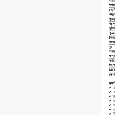
প্রতি
আইট
শ্রেণ
স্ট্যান
পুরুত
প্রস্
পৃষ্ঠ
কুণ্
ভিতর
প্রা
বুর
আবে
অগ্র
পরিশ
উৎপত
MO
যোগা
অ্যা
✔ হাই
✔ নম
✔ ক্ল্
✔ বা
✔ ব
✔ এয়
✔ টি