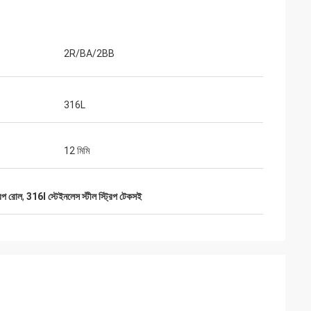
2R/BA/2BB
316L
12 মিমি
রিপ রোল
,
316l স্টেইনলেস স্টীল স্ট্রিপ টেকসই