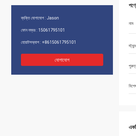
পণ্
ব্যক্তি যোগাযোগ :
Jason
নাম
ফোন নম্বর :
15061795101
হোয়াটসঅ্যাপ :
+8615061795101
স্ট্যান্
যোগাযোগ
পুরুত
বিশে
একটি