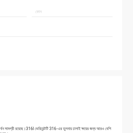
্বন সামগ্রী রয়েছে।316l ভেরিয়েন্টটি 316-এর তুলনায় ঢালাই ক্ষয়ের জন্য আরও বেশি