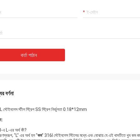
বার্তা পাঠান
ের বর্ণনা
 স্টেইনলেস স্টীল স্ট্রিপ SS স্ট্রিপ নির্ভুলতা 0.18*12mm
া
:
-এ L-এর অর্থ কী?
ণস্বরূপ, "L" এর অর্থ হল "
কম
” 316l স্টেইনলেস স্টিলের মধ্যে এবং বোঝায় যে এই খাদটিতে খুব কম কার