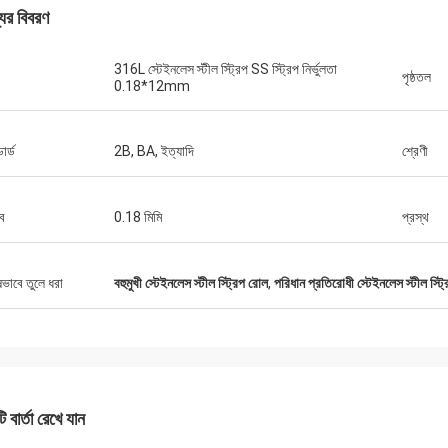
যের বিবরণ
316L স্টেইনলেস স্টীল স্ট্রিপ SS স্ট্রিপ নির্ভুলতা
পৃষ্ঠতল
0.18*12mm
ডার্ড
2B, BA, ইত্যাদি
শ্রেণী
্ব
0.18 মিমি
প্রস্থ
ষভাবে তুলে ধরা
বহুমুখী স্টেইনলেস স্টীল স্ট্রিপ রোল
,
পরিধান প্রতিরোধী স্টেইনলেস স্টীল স্ট্
 বার্তা রেখে যান