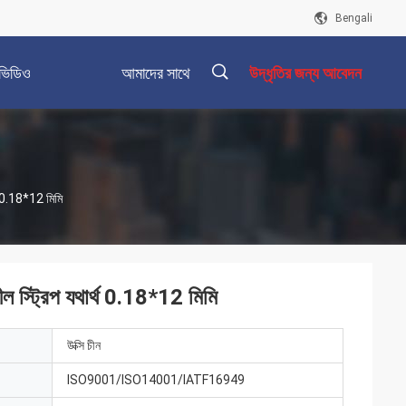
Bengali
ভিডিও
আমাদের সাথে
উদ্ধৃতির জন্য আবেদন
যোগাযোগ করুন
描
্থ 0.18*12 মিমি
述
ল স্ট্রিপ যথার্থ 0.18*12 মিমি
উক্সি চীন
ISO9001/ISO14001/IATF16949