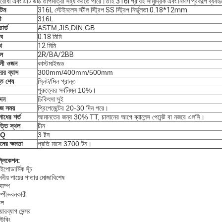
রোধী এবং এটি উচ্চ তাপমাত্রা সহ্য করতে পারে।তাই 316l প্রায়ই সামুদ্রিক এবং নির্মাণ প্রকল্পে ব্যবহ
েম
316L স্টেইনলেস স্টীল স্ট্রিপ SS স্ট্রিপ নির্ভুলতা 0.18*12mm
ী
316L
্ডার্ড
ASTM,JIS,DIN,GB
্ব
0.18 মিমি
থ
12 মিমি
তল
2R/BA/2BB
ডলী ওজন
কাস্টমাইজড
ের ব্যাস
300mm/400mm/500mm
ন্ত শেষ
স্লিট/মিল প্রান্ত
পুরুত্বের সর্বনিম্ন 10%।
দন
চিকিৎসা সুই
জ সময়
প্রিপেমেন্টের 20-30 দিন পরে।
োধের শর্ত
আমানতের জন্য 30% TT, চালানের আগে ব্যালেন্স পেমেন্ট বা নজরে এলসি।
্তি স্থল
চীন
Q
3 টন
নের ক্ষমতা
প্রতি মাসে 3700 টন।
প্লিকেশন:
পোডার্মিক সূঁচ
নীয় পায়ের পাতার মোজাবিশেষ
যাম্প
ষ্পীভবনকারী
েল
ারব্যাগ সেন্সর
উবিং