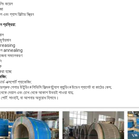
লিং কয়েল
্জা
এবং গ্যাস ফিল্টার স্ক্রিন
ন প্রক্রিয়া:
মাল
ঘূর্ণায়মান
reasing
্বল annealing
েজনা সমতলকরণ
িং
ক
রা হচ্ছে
েজিং:
ন্ডার্ড এক্সপোর্ট প্যাকেজিং:
ারপ্রুফ পেপার উইন্ডিং+পিভিসি ফিল্ম+স্ট্র্যাপ ব্যান্ডিং+উডেন প্যালেট বা কাঠের কেস;
থেকে দেয়াল এবং চোখ থেকে আকাশ উভয়ই পাওয়া যায়;
ং পোর্ট: সাংহাই, বা আপনার অনুরোধ হিসাবে।