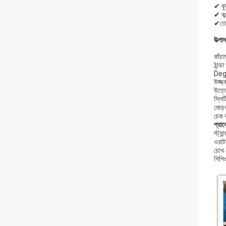
✔ কু
✔ কব
✔তেল 
উত্পাদ
কাঁচা
ঠান্ডা 
Deg
উজ্জ
উত্ত
স্লিট
মোড়
চেক ক
প্যাক
স্ট্যা
ওয়াট
চোখ 
শিপি