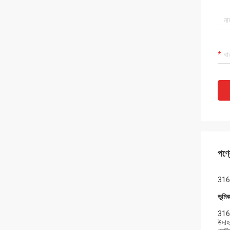
পণ্য
316L
ভূমিক
316l
উদাহর