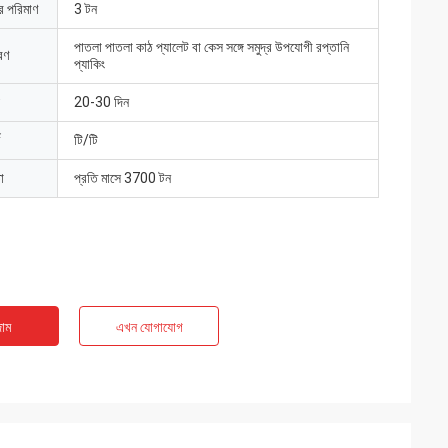
ার পরিমাণ
3 টন
পাতলা পাতলা কাঠ প্যালেট বা কেস সঙ্গে সমুদ্র উপযোগী রপ্তানি
রণ
প্যাকিং
20-30 দিন
টি/টি
া
প্রতি মাসে 3700 টন
াম
এখন যোগাযোগ