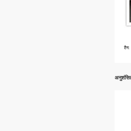
टैग:
अनुशंसित