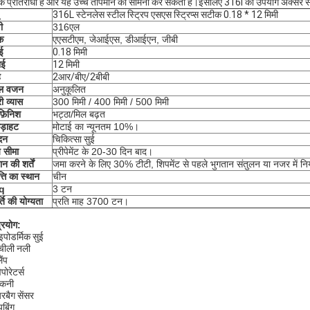
 प्रतिरोधी है और यह उच्च तापमान का सामना कर सकता है।इसलिए 316l का उपयोग अक्सर समुद्
316L स्टेनलेस स्टील स्ट्रिप एसएस स्ट्रिप्स सटीक 0.18 * 12 मिमी
ी
316एल
क
एएसटीएम, जेआईएस, डीआईएन, जीबी
ई
0.18 मिमी
ाई
12 मिमी
ह
2आर/बीए/2बीबी
डल वजन
अनुकूलित
ी व्यास
300 मिमी / 400 मिमी / 500 मिमी
फ़िनिश
भट्ठा/मिल बढ़त
ड़ाहट
मोटाई का न्यूनतम 10%।
दन
चिकित्सा सुई
 सीमा
प्रीपेमेंट के 20-30 दिन बाद।
न की शर्तें
जमा करने के लिए 30% टीटी, शिपमेंट से पहले भुगतान संतुलन या नजर में नि
त्ति का स्थान
चीन
q
3 टन
्ति की योग्यता
प्रति माह 3700 टन।
्रयोग:
पोडर्मिक सुई
ीली नली
ैंप
पोरेटर्स
ंकनी
बैग सेंसर
ूबिंग