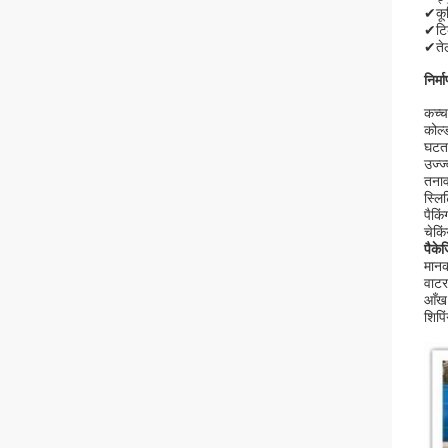
✔कूल
✔टि
✔तेल
निर्म
कच्च
कोल्
घटत
उज्ज
तना
स्लिट
पैकिं
चेकि
पैकेज
मानक 
वाटरप
आँख 
शिपिं