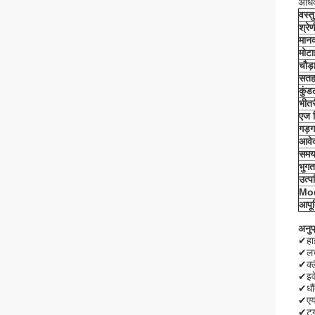
अधिक
वस्तु
श्रेण
मान
मोटा
चौड़
सत
कुं
भीतर
एज 
गड़ग
आवे
समय
भुगता
उत्प
Mo
आपूर
अनुप
✔हाइ
✔लच
✔क्ल
✔इवे
✔धौ
✔एयर
✔ट्य