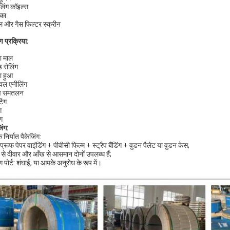
िंग कॉइल्स
का
 और गैस फिल्टर स्क्रीन
ाण प्रक्रिया:
ा माल
ड रोलिंग
ा हुआ
्वल एनीलिंग
व समतलन
िंग
ग
ंग
िंग:
निर्यात पैकेजिंग:
्रूफ पेपर वाइंडिंग + पीवीसी फिल्म + स्ट्रैप बैंडिंग + वुडन पैलेट या वुडन केस;
से दीवार और आँख से आसमान दोनों उपलब्ध हैं;
ग पोर्ट: शंघाई, या आपके अनुरोध के रूप में।