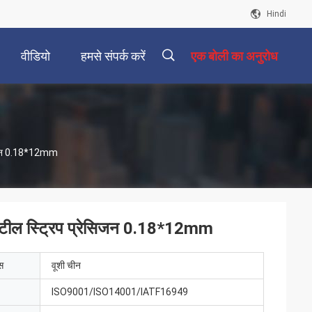
Hindi
वीडियो
हमसे संपर्क करें
एक बोली का अनुरोध
描
रेसिजन 0.18*12mm
述
स्टील स्ट्रिप प्रेसिजन 0.18*12mm
ेस
वूशी चीन
ISO9001/ISO14001/IATF16949