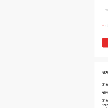
उत्
316L
परि
316l 
उदाह