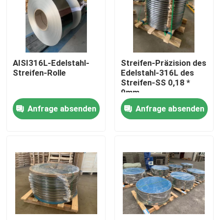
Über uns
Fabrik-Ausflug
AISI316L-Edelstahl-
Streifen-Präzision des
Streifen-Rolle
Edelstahl-316L des
Streifen-SS 0,18 *
Qualitätskontrolle
9mm
Anfrage absenden
Anfrage absenden
Treten Sie mit uns in Verbindung
Fordern Sie ein Zitat
304 Edelstahl-Streifen
Streifen des Edelstahl-316l