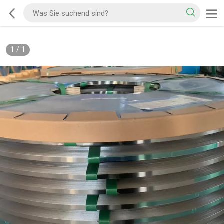
1
/
1