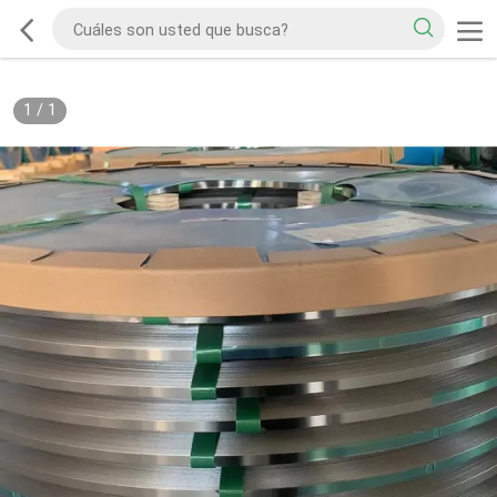
1
/
1