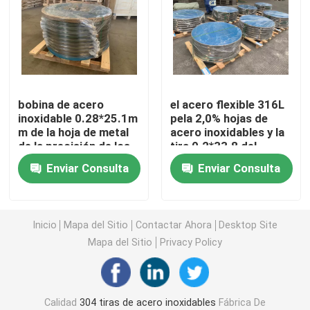
tiras de acero inoxidables 304L
Tira de acero inoxidable 321
bobina de acero
el acero flexible 316L
inoxidable 0.28*25.1m
pela 2,0% hojas de
Fleje de acero inoxidable laminado en frío
m de la hoja de metal
acero inoxidables y la
de la precisión de los
tira 0.2*33.8 del
SS de la bobina de los
molibdeno
Bobina de acero inoxidable 301
Enviar Consulta
Enviar Consulta
vagos 316L
bobina de tira ss
Inicio
Mapa del Sitio
Contactar Ahora
Desktop Site
Mapa del Sitio
Privacy Policy
Tira de acero inoxidable de la precisión
Rollo de tiras de acero inoxidable
Calidad
304 tiras de acero inoxidables
Fábrica De