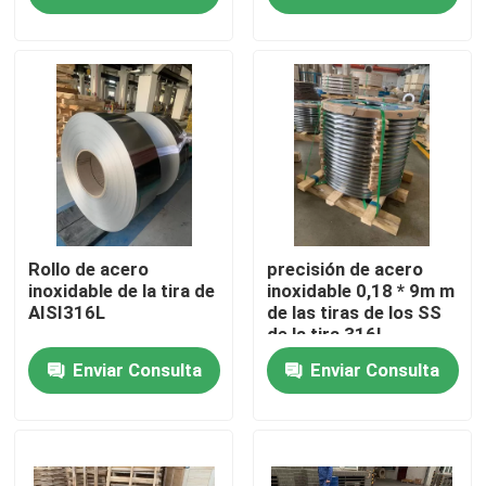
Sobre nosotros
Viaje de la fábrica
Control de calidad
Éntrenos en contacto con
Rollo de acero
precisión de acero
inoxidable de la tira de
inoxidable 0,18 * 9m m
AISI316L
de las tiras de los SS
de la tira 316L
Pida una cita
Enviar Consulta
Enviar Consulta
304 tiras de acero inoxidables
tiras de acero inoxidables 316l